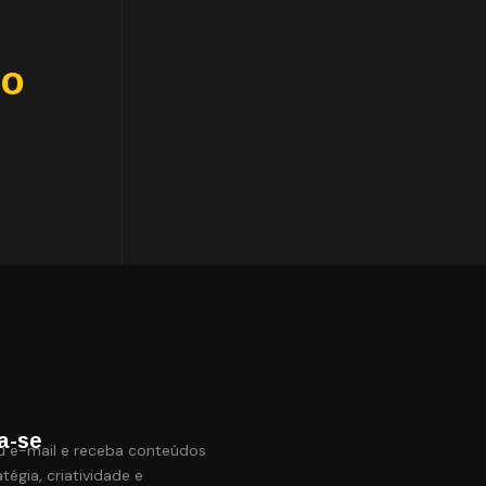
to
a-se
u e-mail e receba conteúdos
tégia, criatividade e