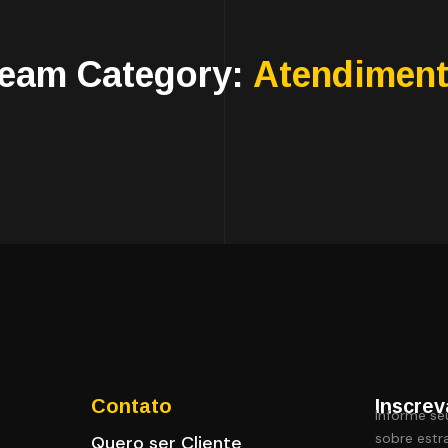
eam Category:
Atendimen
Contato
Inscrev
Informe se
sobre estra
Quero ser Cliente